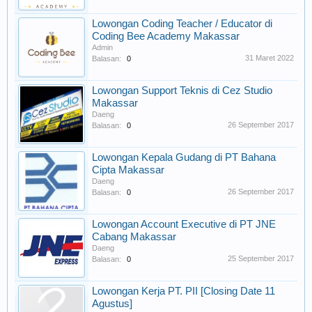
Lowongan Coding Teacher / Educator di
Coding Bee Academy Makassar
Admin
31 Maret 2022
Balasan:
0
Lowongan Support Teknis di Cez Studio
Makassar
Daeng
26 September 2017
Balasan:
0
Lowongan Kepala Gudang di PT Bahana
Cipta Makassar
Daeng
26 September 2017
Balasan:
0
Lowongan Account Executive di PT JNE
Cabang Makassar
Daeng
25 September 2017
Balasan:
0
Lowongan Kerja PT. PII [Closing Date 11
Agustus]