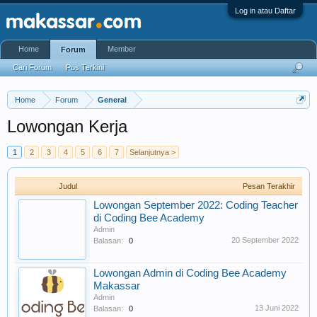
Log in atau Daftar
Home
Member
Forum
Cari Forum
Pos Terkini
Home
Forum
General
Lowongan Kerja
1
2
3
4
5
6
7
Selanjutnya >
Judul
Pesan Terakhir
Lowongan September 2022: Coding Teacher
di Coding Bee Academy
Admin
20 September 2022
Balasan:
0
Lowongan Admin di Coding Bee Academy
Makassar
Admin
13 Juni 2022
Balasan:
0