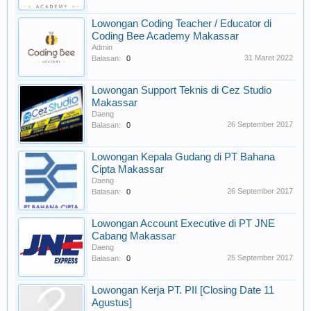
Lowongan Coding Teacher / Educator di
Coding Bee Academy Makassar
Admin
31 Maret 2022
Balasan:
0
Lowongan Support Teknis di Cez Studio
Makassar
Daeng
26 September 2017
Balasan:
0
Lowongan Kepala Gudang di PT Bahana
Cipta Makassar
Daeng
26 September 2017
Balasan:
0
Lowongan Account Executive di PT JNE
Cabang Makassar
Daeng
25 September 2017
Balasan:
0
Lowongan Kerja PT. PII [Closing Date 11
Agustus]