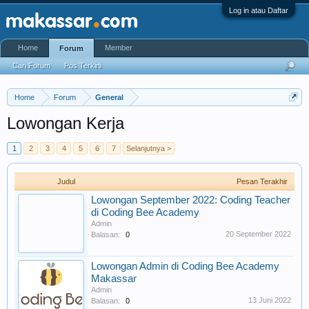
Log in atau Daftar
Home
Member
Forum
Cari Forum
Pos Terkini
Home
Forum
General
Lowongan Kerja
1
2
3
4
5
6
7
Selanjutnya >
Judul
Pesan Terakhir
Lowongan September 2022: Coding Teacher
di Coding Bee Academy
Admin
20 September 2022
Balasan:
0
Lowongan Admin di Coding Bee Academy
Makassar
Admin
13 Juni 2022
Balasan:
0