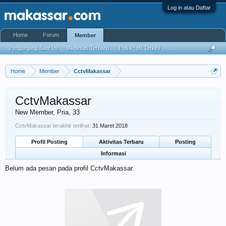
Log in atau Daftar
Home
Forum
Member
Pengunjung Saat Ini
Aktivitas Terbaru
Pos Profil Terkini
...
Home
Member
CctvMakassar
CctvMakassar
New Member
, Pria, 33
CctvMakassar terakhir terlihat:
31 Maret 2018
Profil Posting
Aktivitas Terbaru
Posting
Informasi
Belum ada pesan pada profil CctvMakassar.