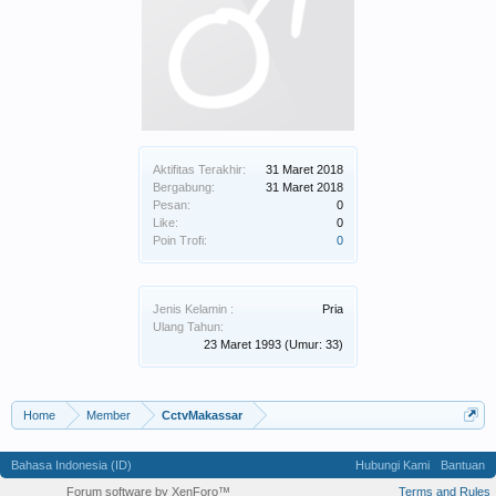
Aktifitas Terakhir:
31 Maret 2018
Bergabung:
31 Maret 2018
Pesan:
0
Like:
0
Poin Trofi:
0
Jenis Kelamin :
Pria
Ulang Tahun:
23 Maret 1993
(Umur: 33)
Home
Member
CctvMakassar
Bahasa Indonesia (ID)
Hubungi Kami
Bantuan
Forum software by XenForo™
Terms and Rules