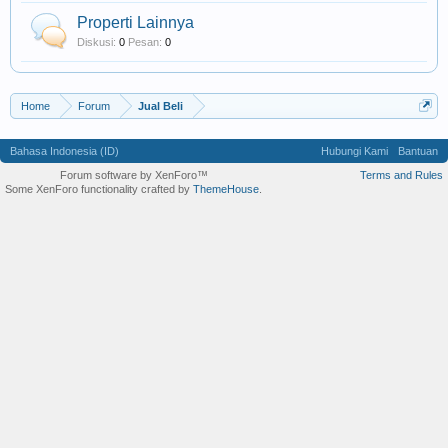
Properti Lainnya
Diskusi:
0
Pesan:
0
Home
Forum
Jual Beli
Bahasa Indonesia (ID)
Hubungi Kami
Bantuan
Forum software by XenForo™
Terms and Rules
Some XenForo functionality crafted by
ThemeHouse
.