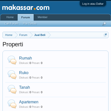
Log in atau Daftar
Home
Member
Forum
Cari Forum
Pos Terkini
Home
Forum
Jual Beli
Properti
Rumah
Diskusi:
0
Pesan:
0
Ruko
Diskusi:
0
Pesan:
0
Tanah
Diskusi:
0
Pesan:
0
Apartemen
Diskusi:
0
Pesan:
0