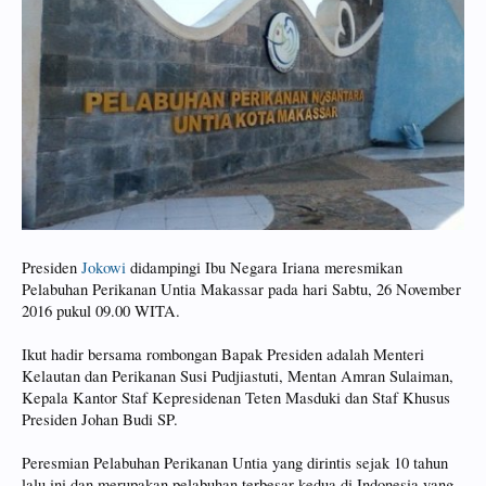
Presiden
Jokowi
didampingi Ibu Negara Iriana meresmikan
Pelabuhan Perikanan Untia Makassar pada hari Sabtu, 26 November
2016 pukul 09.00 WITA.
Ikut hadir bersama rombongan Bapak Presiden adalah Menteri
Kelautan dan Perikanan Susi Pudjiastuti, Mentan Amran Sulaiman,
Kepala Kantor Staf Kepresidenan Teten Masduki dan Staf Khusus
Presiden Johan Budi SP.
Peresmian Pelabuhan Perikanan Untia yang dirintis sejak 10 tahun
lalu ini dan merupakan pelabuhan terbesar kedua di Indonesia yang