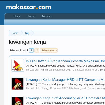
Home
Forum
Member
Home
Tag
lowongan kerja
Halaman 1 dari 2
1
2
Selanjutnya >
Ini Dia Daftar 80 Perusahaan Peserta Makassar Job
[ATTACH] Bagi kamu yang sedang mencari kerja, ayo siapkan berkas 
Thread oleh:
Admin
,
28 September 2017
, 0 balasan, pada forum:
Beri
Lowongan Kerja: Manager HRD di PT Comextra Ma
[ATTACH] PT Comextra Majora perusahaan yang bergerak di bidang exp
Thread oleh:
Daeng
,
11 Januari 2017
, 0 balasan, pada forum:
Lowong
Lowongan Kerja: Staf Accounting di PT Comextra 
[ATTACH] PT Comextra Majora perusahaan yang bergerak di bidang exp