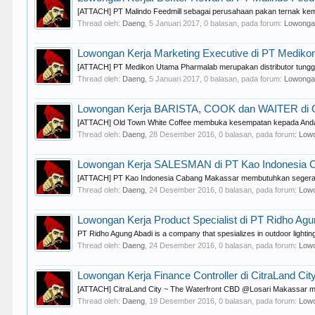
[ATTACH] PT Malindo Feedmill sebagai perusahaan pakan ternak ke
Thread oleh:
Daeng
,
5 Januari 2017
, 0 balasan, pada forum:
Lowonga
Lowongan Kerja Marketing Executive di PT Medik
[ATTACH] PT Medikon Utama Pharmalab merupakan distributor tunggal
Thread oleh:
Daeng
,
5 Januari 2017
, 0 balasan, pada forum:
Lowonga
Lowongan Kerja BARISTA, COOK dan WAITER di O
[ATTACH] Old Town White Coffee membuka kesempatan kepada And
Thread oleh:
Daeng
,
28 Desember 2016
, 0 balasan, pada forum:
Lowo
Lowongan Kerja SALESMAN di PT Kao Indonesia 
[ATTACH] PT Kao Indonesia Cabang Makassar membutuhkan segera SA
Thread oleh:
Daeng
,
24 Desember 2016
, 0 balasan, pada forum:
Lowo
Lowongan Kerja Product Specialist di PT Ridho Agu
PT Ridho Agung Abadi is a company that spesializes in outdoor lightin
Thread oleh:
Daeng
,
24 Desember 2016
, 0 balasan, pada forum:
Lowo
Lowongan Kerja Finance Controller di CitraLand C
[ATTACH] CitraLand City ~ The Waterfront CBD @Losari Makassar me
Thread oleh:
Daeng
,
19 Desember 2016
, 0 balasan, pada forum:
Lowo