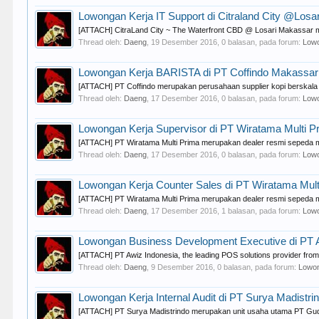
Lowongan Kerja IT Support di Citraland City @Losa
[ATTACH] CitraLand City ~ The Waterfront CBD @ Losari Makassar m
Thread oleh:
Daeng
,
19 Desember 2016
, 0 balasan, pada forum:
Lowo
Lowongan Kerja BARISTA di PT Coffindo Makassar
[ATTACH] PT Coffindo merupakan perusahaan supplier kopi berskala 
Thread oleh:
Daeng
,
17 Desember 2016
, 0 balasan, pada forum:
Lowo
Lowongan Kerja Supervisor di PT Wiratama Multi 
[ATTACH] PT Wiratama Multi Prima merupakan dealer resmi sepeda m
Thread oleh:
Daeng
,
17 Desember 2016
, 0 balasan, pada forum:
Lowo
Lowongan Kerja Counter Sales di PT Wiratama Mult
[ATTACH] PT Wiratama Multi Prima merupakan dealer resmi sepeda m
Thread oleh:
Daeng
,
17 Desember 2016
, 1 balasan, pada forum:
Lowo
Lowongan Business Development Executive di PT 
[ATTACH] PT Awiz Indonesia, the leading POS solutions provider from S
Thread oleh:
Daeng
,
9 Desember 2016
, 0 balasan, pada forum:
Lowon
Lowongan Kerja Internal Audit di PT Surya Madistr
[ATTACH] PT Surya Madistrindo merupakan unit usaha utama PT Gudang