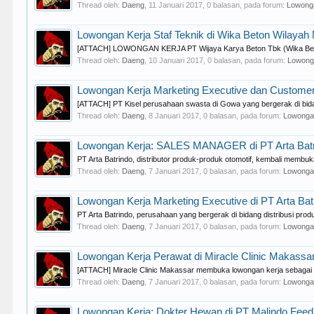
Thread oleh:
Daeng
,
11 Januari 2017
, 0 balasan, pada forum:
Lowong
Lowongan Kerja Staf Teknik di Wika Beton Wilaya
[ATTACH] LOWONGAN KERJA PT Wijaya Karya Beton Tbk (Wika Beton) W
Thread oleh:
Daeng
,
10 Januari 2017
, 0 balasan, pada forum:
Lowong
Lowongan Kerja Marketing Executive dan Customer 
[ATTACH] PT Kisel perusahaan swasta di Gowa yang bergerak di bida
Thread oleh:
Daeng
,
8 Januari 2017
, 0 balasan, pada forum:
Lowonga
Lowongan Kerja: SALES MANAGER di PT Arta Bat
PT Arta Batrindo, distributor produk-produk otomotif, kembali memb
Thread oleh:
Daeng
,
7 Januari 2017
, 0 balasan, pada forum:
Lowonga
Lowongan Kerja Marketing Executive di PT Arta Ba
PT Arta Batrindo, perusahaan yang bergerak di bidang distribusi p
Thread oleh:
Daeng
,
7 Januari 2017
, 0 balasan, pada forum:
Lowonga
Lowongan Kerja Perawat di Miracle Clinic Makassa
[ATTACH] Miracle Clinic Makassar membuka lowongan kerja sebagai
Thread oleh:
Daeng
,
7 Januari 2017
, 0 balasan, pada forum:
Lowonga
Lowongan Kerja: Dokter Hewan di PT Malindo Feed