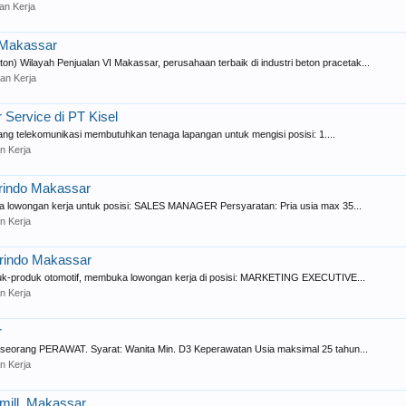
an Kerja
h Makassar
ilayah Penjualan VI Makassar, perusahaan terbaik di industri beton pracetak...
an Kerja
Service di PT Kisel
ng telekomunikasi membutuhkan tenaga lapangan untuk mengisi posisi: 1....
n Kerja
rindo Makassar
uka lowongan kerja untuk posisi: SALES MANAGER Persyaratan: Pria usia max 35...
n Kerja
trindo Makassar
roduk-produk otomotif, membuka lowongan kerja di posisi: MARKETING EXECUTIVE...
n Kerja
r
 seorang PERAWAT. Syarat: Wanita Min. D3 Keperawatan Usia maksimal 25 tahun...
n Kerja
mill, Makassar