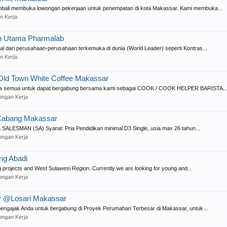
mbali membuka lowongan pekerjaan untuk penempatan di kota Makassar. Kami membuka...
n Kerja
on Utama Pharmalab
 dari perusahaan-perusahaan terkemuka di dunia (World Leader) seperti Kontras...
n Kerja
ld Town White Coffee Makassar
a semua untuk dapat bergabung bersama kami sebagai COOK / COOK HELPER BARISTA..
ngan Kerja
Cabang Makassar
LESMAN (SA) Syarat: Pria Pendidikan minimal D3 Single, usia max 26 tahun...
ngan Kerja
ng Abadi
g projects and West Sulawesi Region. Currently we are looking for young and...
ngan Kerja
ity @Losari Makassar
ngajak Anda untuk bergabung di Proyek Perumahan Terbesar di Makassar, untuk...
ngan Kerja