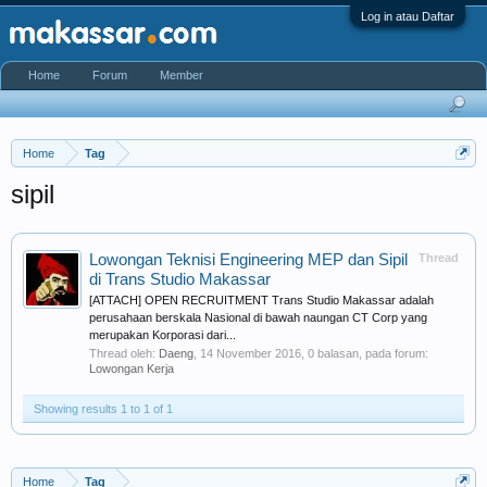
Log in atau Daftar
Home
Forum
Member
Home
Tag
sipil
Lowongan Teknisi Engineering MEP dan Sipil
Thread
di Trans Studio Makassar
[ATTACH] OPEN RECRUITMENT Trans Studio Makassar adalah
perusahaan berskala Nasional di bawah naungan CT Corp yang
merupakan Korporasi dari...
Thread oleh:
Daeng
,
14 November 2016
, 0 balasan, pada forum:
Lowongan Kerja
Showing results 1 to 1 of 1
Home
Tag