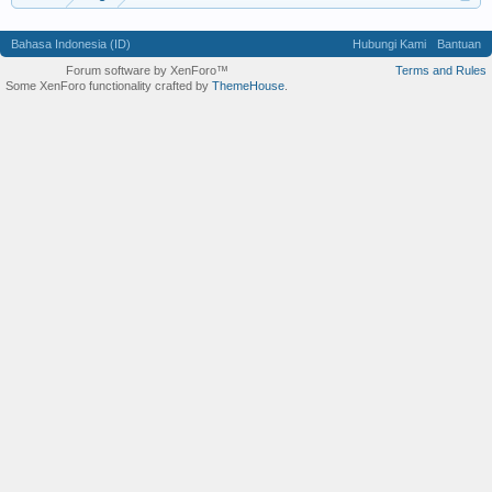
Bahasa Indonesia (ID)
Hubungi Kami
Bantuan
Forum software by XenForo™
Terms and Rules
Some XenForo functionality crafted by
ThemeHouse
.