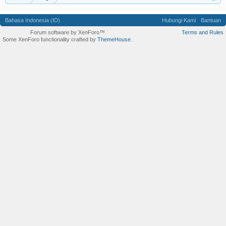
Bahasa Indonesia (ID)
Hubungi Kami
Bantuan
Forum software by XenForo™
Terms and Rules
Some XenForo functionality crafted by
ThemeHouse
.