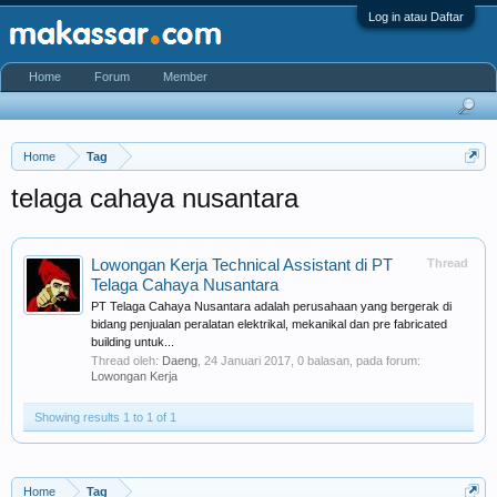
Log in atau Daftar
Home
Forum
Member
Home
Tag
telaga cahaya nusantara
Lowongan Kerja Technical Assistant di PT
Thread
Telaga Cahaya Nusantara
PT Telaga Cahaya Nusantara adalah perusahaan yang bergerak di
bidang penjualan peralatan elektrikal, mekanikal dan pre fabricated
building untuk...
Thread oleh:
Daeng
,
24 Januari 2017
, 0 balasan, pada forum:
Lowongan Kerja
Showing results 1 to 1 of 1
Home
Tag