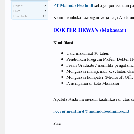
PT Malindo Feedmill
sebagai perusahaan pa
Pesan:
137
Like:
6
Poin Trofi:
18
Kami membuka lowongan kerja bagi Anda untuk
DOKTER HEWAN (Makassar)
Kualifikasi:
Usia maksimal 30 tahun
Pendidikan Program Profesi Dokter
Freah Graduate / memiliki pengalaman
Menguasai manajemen kesehatan dan 
Menguasai komputer (Microsoft Offic
Penempatan di kota Makassar
Apabila Anda memenuhi kualifikasi di atas da
recruitment.hrd@malindofeedmill.co.id
atau