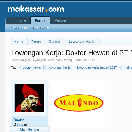
Home
Member
Forum
Cari Forum
Pos Terkini
Home
Forum
General
Lowongan Kerja
Lowongan Kerja: Dokter Hewan di PT 
Terpasang di '
Lowongan Kerja
' oleh
Daeng
,
5 Januari 2017
.
Tag:
dokter hewan
lowongan kerja
lowongan kerja januari 2017
malin
Daeng
Moderator
Staff Member