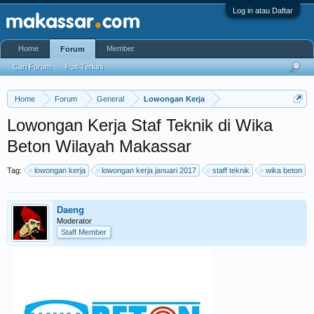
Log in atau Daftar
Home
Member
Forum
Cari Forum
Pos Terkini
Home
Forum
General
Lowongan Kerja
Lowongan Kerja Staf Teknik di Wika
Beton Wilayah Makassar
Tag:
lowongan kerja
lowongan kerja januari 2017
staff teknik
wika beton
Daeng
Moderator
Staff Member