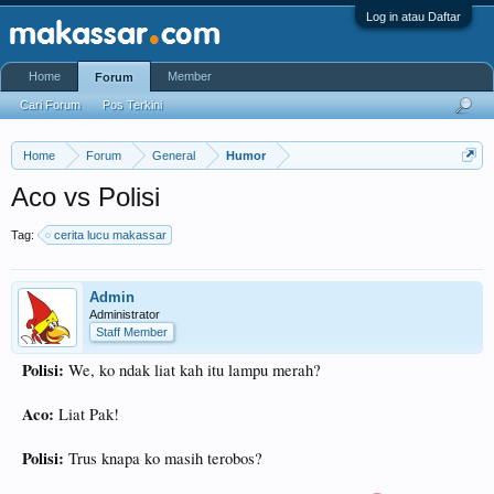
Log in atau Daftar
Home
Member
Forum
Cari Forum
Pos Terkini
Home
Forum
General
Humor
Aco vs Polisi
Tag:
cerita lucu makassar
Admin
Administrator
Staff Member
Polisi:
We, ko ndak liat kah itu lampu merah?
Aco:
Liat Pak!
Polisi:
Trus knapa ko masih terobos?