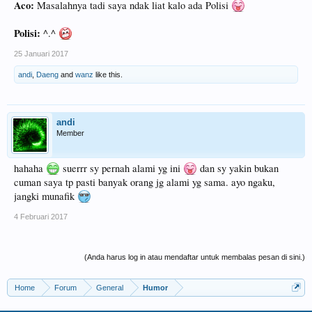
Aco:
Masalahnya tadi saya ndak liat kalo ada Polisi
Polisi:
^.^
25 Januari 2017
andi
,
Daeng
and
wanz
like this.
andi
Member
hahaha
suerrr sy pernah alami yg ini
dan sy yakin bukan
cuman saya tp pasti banyak orang jg alami yg sama. ayo ngaku,
jangki munafik
4 Februari 2017
(Anda harus log in atau mendaftar untuk membalas pesan di sini.)
Home
Forum
General
Humor