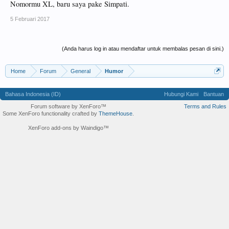
Nomormu XL, baru saya pake Simpati.
5 Februari 2017
(Anda harus log in atau mendaftar untuk membalas pesan di sini.)
Home
Forum
General
Humor
Bahasa Indonesia (ID)
Hubungi Kami
Bantuan
Forum software by XenForo™
Terms and Rules
Some XenForo functionality crafted by
ThemeHouse
.
XenForo add-ons by Waindigo™