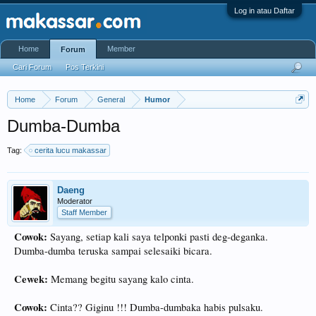
Log in atau Daftar
Home
Member
Forum
Cari Forum
Pos Terkini
Home
Forum
General
Humor
Dumba-Dumba
Tag:
cerita lucu makassar
Daeng
Moderator
Staff Member
Cowok:
Sayang, setiap kali saya telponki pasti deg-deganka.
Dumba-dumba teruska sampai selesaiki bicara.
Cewek:
Memang begitu sayang kalo cinta.
Cowok:
Cinta?? Giginu !!! Dumba-dumbaka habis pulsaku.