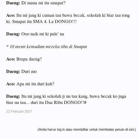
Daeng:
Di mana mi itu smapat?
Aco:
Itu mi jang ki cuman tau bawa becak, sekolah ki biar tau tong
ki, Smapat itu SMA 4. La DONGO!!!
Daeng:
Ooo naik mi ki pale' na
* 10 menit kemudian mereka tiba di Smapat
Aco:
Brapa daeng?
Daeng:
Duri mo
Aco:
Apa mi itu duri kah?
Daeng:
Itu mi jang ki sekolah ji nu tau kang, bawa becak ko juga
biar nu tau... duri itu Dua Ribu DONGO!!#
12 Februari 2017
(Anda harus log in atau mendaftar untuk membalas pesan di sini.)