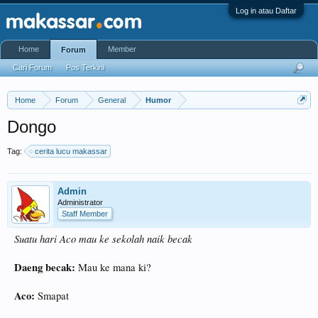
Log in atau Daftar
Home
Member
Forum
Cari Forum
Pos Terkini
Home
Forum
General
Humor
Dongo
Tag:
cerita lucu makassar
Admin
Administrator
Staff Member
Suatu hari Aco mau ke sekolah naik becak
Daeng becak:
Mau ke mana ki?
Aco:
Smapat