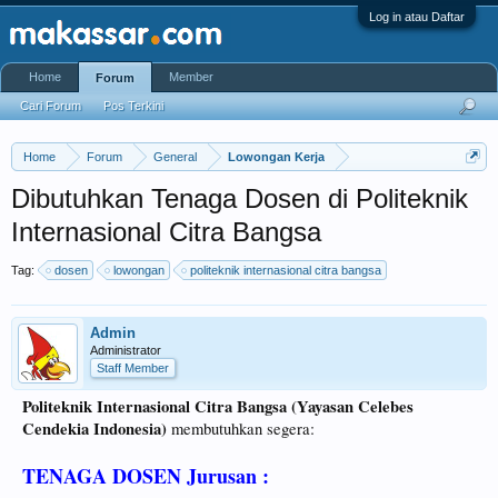
Log in atau Daftar
Home
Member
Forum
Cari Forum
Pos Terkini
Home
Forum
General
Lowongan Kerja
Dibutuhkan Tenaga Dosen di Politeknik
Internasional Citra Bangsa
Tag:
dosen
lowongan
politeknik internasional citra bangsa
Admin
Administrator
Staff Member
Politeknik Internasional Citra Bangsa (Yayasan Celebes
Cendekia Indonesia)
membutuhkan segera:
TENAGA DOSEN Jurusan :