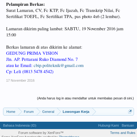
Pelampiran Berkas:
Surat Lamaran, CV, Fc KTP, Fc Ijazah, Fc Transkrip Nilai, Fc
Sertifikat TOEFL, Fc Sertifikat TPA, pas photo 4x6 (2 lembar).
Lamaran dikirim paling lambat: SABTU, 19 November 2016 jam
15:00
Berkas lamaran di atas dikirim ke alamat:
GEDUNG PRIMA VISION
Jln. AP. Pettarani Ruko Diamond No. 7
atau ke Email:
cbip.politeknik@gmail.com
Cp: Leli (0813 5478 4542)
17 November 2016
(Anda harus log in atau mendaftar untuk membalas pesan di sini.)
Home
Forum
General
Lowongan Kerja
Bahasa Indonesia (ID)
Hubungi Kami
Bantuan
Forum software by XenForo™
Terms and Rules
Some XenForo functionality crafted by
ThemeHouse
.