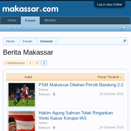
Log in atau Daftar
Home
Member
Forum
Cari Forum
Pos Terkini
Home
Forum
General
Berita Makassar
< Sebelumnya
1
2
3
Judul
Pesan Terakhir ↓
PSM Makassar Ditahan Persib Bandung 2-2
Daeng
29 Oktober 2016
Balasan:
0
Hakim Agung Salman Tolak Ringankan
Vonis Kasus Korupsi IAS
Admin
25 Oktober 2016
Balasan:
0