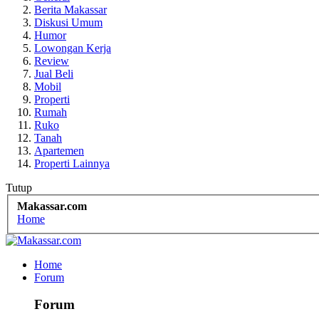
Berita Makassar
Diskusi Umum
Humor
Lowongan Kerja
Review
Jual Beli
Mobil
Properti
Rumah
Ruko
Tanah
Apartemen
Properti Lainnya
Tutup
Makassar.com
Home
Home
Forum
Forum