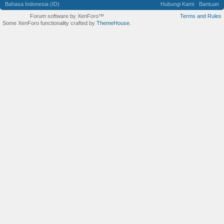
Bahasa Indonesia (ID)
Hubungi Kami
Bantuan
Forum software by XenForo™
Terms and Rules
Some XenForo functionality crafted by
ThemeHouse
.