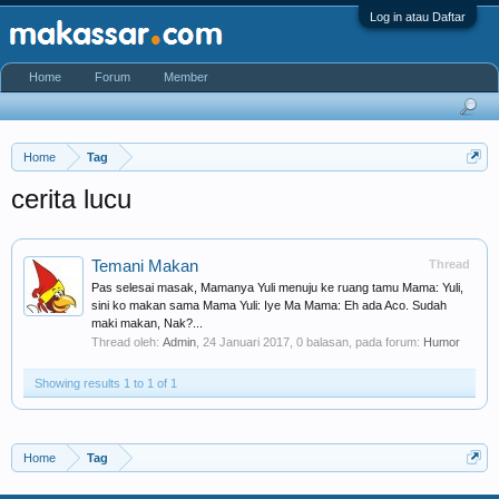
Log in atau Daftar
Home
Forum
Member
Home
Tag
cerita lucu
Temani Makan
Thread
Pas selesai masak, Mamanya Yuli menuju ke ruang tamu Mama: Yuli,
sini ko makan sama Mama Yuli: Iye Ma Mama: Eh ada Aco. Sudah
maki makan, Nak?...
Thread oleh:
Admin
,
24 Januari 2017
, 0 balasan, pada forum:
Humor
Showing results 1 to 1 of 1
Home
Tag