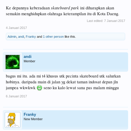
skateboard park
Ke depannya keberadaan
ini diharapkan akan
semakin menghidupkan olahraga keterampilan itu di Kota Daeng.
Last edited:
7 Januari 2017
4 Januari 2017
Admin
,
andi
,
Franky
and
1 other person
like this.
andi
Member
bagus mi itu. ada mi t4 khusus utk pecinta skateboard utk salurkan
hobinya. daripada main di jalan yg dekat taman indosat depan jln
jampea wkwkwk
seno ku kalo lewat sana pas malam minggu
6 Januari 2017
Franky
New Member