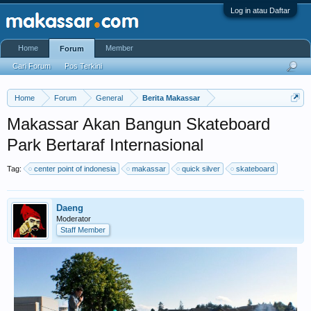
Log in atau Daftar
Home
Member
Forum
Cari Forum
Pos Terkini
Home
Forum
General
Berita Makassar
Makassar Akan Bangun Skateboard
Park Bertaraf Internasional
Tag:
center point of indonesia
makassar
quick silver
skateboard
Daeng
Moderator
Staff Member