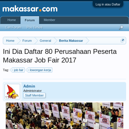
Log in atau Daftar
Home
Member
Forum
Cari Forum
Pos Terkini
Home
Forum
General
Berita Makassar
Ini Dia Daftar 80 Perusahaan Peserta
Makassar Job Fair 2017
Tag:
job fair
lowongan kerja
Admin
Administrator
Staff Member