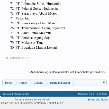
PT. Infomedia Solusi Humanika
PT. Pelangi Sukses Indonesia
PT. Suracojaya Abadi Motor
Valdo Inc.
PT. Sumberdaya Dian Mandiri
PT. Transporindo Agung Sejahtera
PT. Sandi Putra Makmur
PT. Perkasa Agung Sejati
PT. Makassar Tene
PT. Bogajaya Manna Lestari
28 September 2017
(Anda harus log in atau mendaftar untuk membalas pesan di sini.)
Home
Forum
General
Berita Makassar
Bahasa Indonesia (ID)
Hubungi Kami
Bantuan
Forum software by XenForo™
Terms and Rules
Some XenForo functionality crafted by
ThemeHouse
.